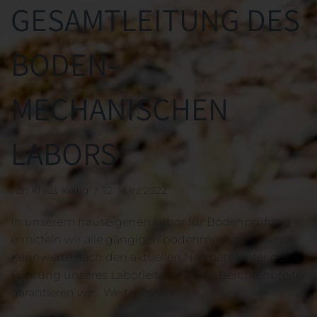
GESAMTLEITUNG DES
BODEN-
MECHANISCHEN
LABORS
von
Klaus Keilig
12. März 2022
In unserem hauseigenen Labor für Bodenprüfung
ermitteln wir alle gängigen bodenmechanischen
Kennwerte nach den aktuellen Normen. Unter der
Führung unseres Laborleiters Florian Berchtenbreiter
garantieren wir…
Weiterlesen »