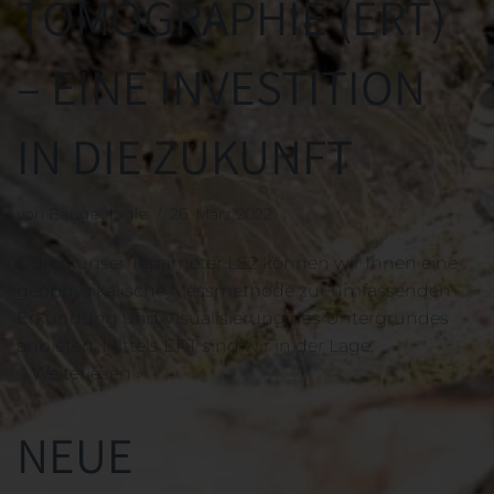
TOMOGRAPHIE (ERT)
– EINE INVESTITION
IN DIE ZUKUNFT
von
Baugeologie
26. März 2022
Durch unser Terrameter LS2 können wir Ihnen eine
geophysikalische Messmethode zur umfassenden
Erkundung und Visualisierung des Untergrundes
anbieten. Mittels ERT sind wir in der Lage,
…
Weiterlesen »
NEUE