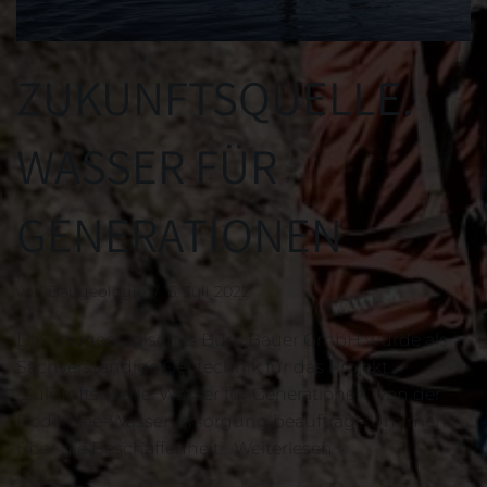
ZUKUNFTSQUELLE.
WASSER FÜR
GENERATIONEN
von
Baugeologie
6. Juli 2022
Die Baugeologisches Büro Bauer GmbH wurde als
Sachverständige Geotechnik für das Projekt
„Zukunftsquelle. Wasser für Generationen“ von der
Bodensee-Wasserversorgung beauftragt. Um mehr
über die Beschaffenheit…
Weiterlesen »