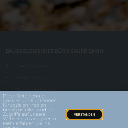
BAUGEOLOGISCHES BÜRO BAUER GMBH
Domagkstraße 1a
80807 München
+49 89 36040465
Diese Seite benutzt
Cookies um Funktionen
mail@baugeologie.de
für sozialen Medien
bereitzustellen und die
Zugriffe auf unsere
VERSTANDEN
Impressum
Webseite zu analysieren.
Mehr erfahren Sie ins
unserer