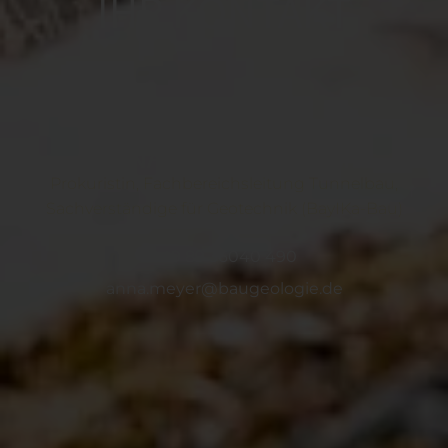
IHR KONTAKT
ANNA-MARIA MEYER
Prokuristin, Fachbereichsleitung Tunnelbau,
Sachverständige für Geotechnik (BayIKa-Bau)
+49 89 36040 490
anna.meyer@baugeologie.de