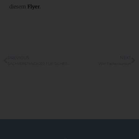
diesem
Flyer
.
PREVIOUS
NEXT
SACHVERSTÄNDIGER FÜR SICHERUNGS-BAUWERKE
VSVI Fachexkursion