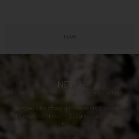
TEAM
NEWS
Da unsere Arbeit vielfältig ist, passieren oft neue
Dinge!
Bringen Sie sich auf den neuesten Stand über
die aktuellen News im Baugeologischen Büro
Bauer!