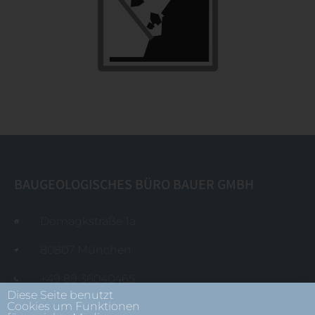
BAUGEOLOGISCHES BÜRO BAUER GMBH
Domagkstraße 1a
80807 München
+49 89 36040465
Diese Seite benutzt
Cookies um Funktionen
mail@baugeologie.de