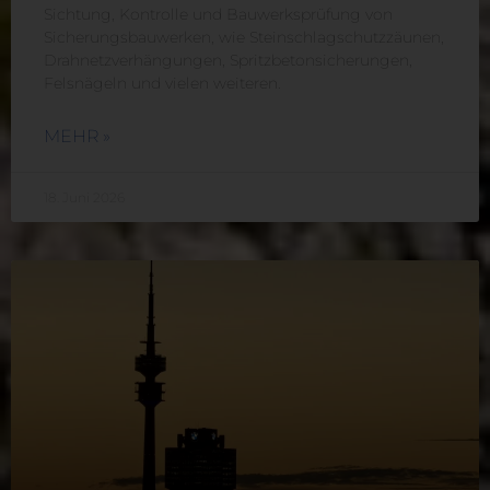
Sichtung, Kontrolle und Bauwerksprüfung von
Sicherungsbauwerken, wie Steinschlagschutzzäunen,
Drahnetzverhängungen, Spritzbetonsicherungen,
Felsnägeln und vielen weiteren.
MEHR »
18. Juni 2026