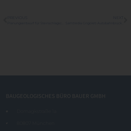
PREVIOUS
NEXT
Planungsentwurf für Steinschlagschutz in Tiflis genehmigt
Samtredia Grigoleti Autobahnbrücke, Georgien
BAUGEOLOGISCHES BÜRO BAUER GMBH
Domagkstraße 1a
80807 München