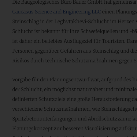
Die Baugeologisches Büro Bauer GmbH hat gemeinsam
Caucasus Science and Engineering LLC
einen Planung
Steinschlag in der Leghvtakhevi-Schlucht im Herzen von
Schlucht ist bekannt für ihre Schwefelquellen und -b
ist daher ein beliebtes Ausflugsziel für Touristen. Dar
Personen gegenüber Gefahren aus Steinschlag und die S
Risikos durch technische Schutzmaßnahmen gegen St
Vorgabe für den Planungsentwurf war, aufgrund des h
der Schlucht, ein möglichst naturnaher und minimaler 
definierten Schutzziels eine große Herausforderung d
verschiedene Schutzmaßnahmen, wie Steinschlagschu
Spritzbetonunterfangungen und Abrollschutzzäune ko
Planungskonzept zur besseren Visualisierung auf Grun