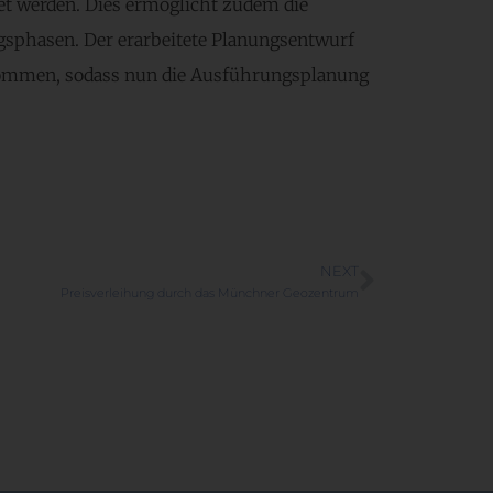
et werden. Dies ermöglicht zudem die
sphasen. Der erarbeitete Planungsentwurf
enommen, sodass nun die Ausführungsplanung
NEXT
Preisverleihung durch das Münchner Geozentrum