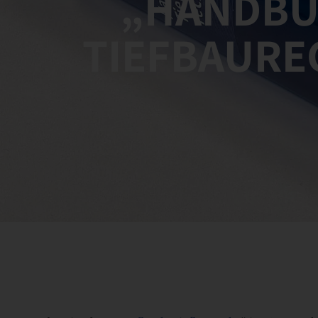
„HANDB
TIEFBAURE