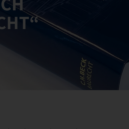
UCH
CHT“