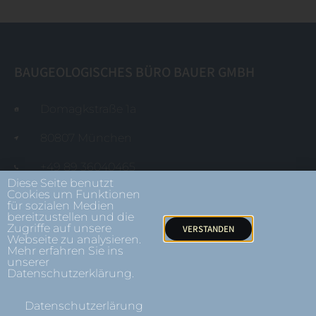
BAUGEOLOGISCHES BÜRO BAUER GMBH
Domagkstraße 1a
80807 München
+49 89 36040465
Diese Seite benutzt
Cookies um Funktionen
mail@baugeologie.de
für sozialen Medien
bereitzustellen und die
Zugriffe auf unsere
VERSTANDEN
Impressum
Webseite zu analysieren.
Mehr erfahren Sie ins
unserer
Datenschutz
Datenschutzerklärung.
Datenschutzerlärung