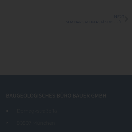
NEXT
SEMINAR SACHVERSTÄNDIGE FÜR SICHERUNGS- BAUWERKE
BAUGEOLOGISCHES BÜRO BAUER GMBH
Domagkstraße 1a
80807 München