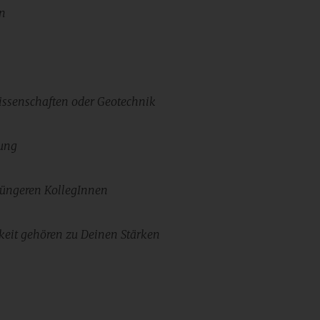
n
ssenschaften oder Geotechnik
tung
jüngeren KollegInnen
keit
gehören zu Deinen Stärken