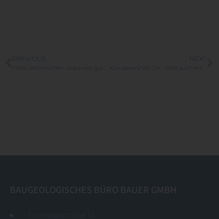
PREVIOUS
NEXT
Frohe Weihnachten und einen guten Start ins Jahr 2026
Kompetenz vor Ort – jetzt auch mit Standort in Waging
BAUGEOLOGISCHES BÜRO BAUER GMBH
Domagkstraße 1a